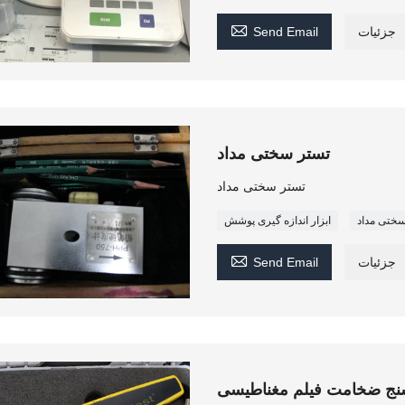

جزئیات
Send Email
تستر سختی مداد
تستر سختی مداد
ختی مداد
ابزار اندازه گیری پوشش

جزئیات
Send Email
ج ضخامت فیلم مغناطیسی