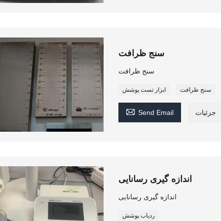
سنج ظرافت
سنج ظرافت
سنج ظرافت
ابزار تست پوشش

جزئیات
Send Email
اندازه گیری رسانایی
اندازه گیری رسانایی
ردیاب پوشش