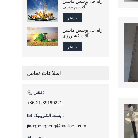
راه حل پوشش ماشین
آلات مهندسی
بیشتر
راه حل پوشش ماشین
آلات کشاورزی
بیشتر
اطلاعات تماس

تلفن :
+86-21-39199221

پست الکترونیک :
jiangpengpeng@haolisen.com