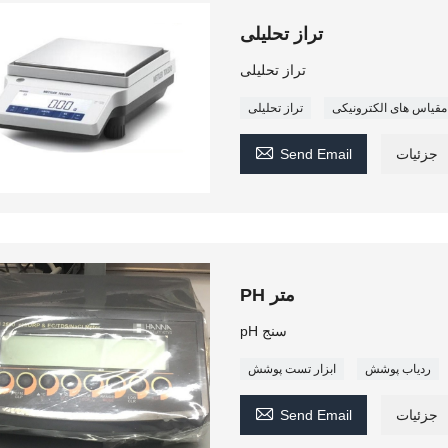
تراز تحلیلی
تراز تحلیلی
مقیاس های الکترونیکی
تراز تحلیلی

جزئیات
Send Email
PH متر
pH سنج
ردیاب پوشش
ابزار تست پوشش

جزئیات
Send Email