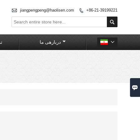

jiangpengpeng@haolisen.com
+86-21-39199221


دربارهی ما
تم

