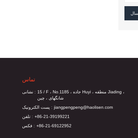
سال
تماس
15 / F ، No.1185 ، جاده Huyi ، منطقه Jiading ،
نشانی :
شانگهای ، چین
jiangpengpeng@haolisen.com
پست الکترونیک :
+86-21-39199221
تلفن :
+86-21-69122952
فکس :