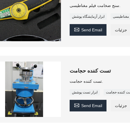
سنج ضخامت فیلم مغناطیسی.
 مغناطیسی
ابزار آزمایشگاه پوشش

جزئیات
Send Email
تست کننده حجامت
تست کننده حجامت.
ت کننده حجامت
ابزار تست پوشش

جزئیات
Send Email