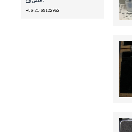

فکس :
+86-21-69122952