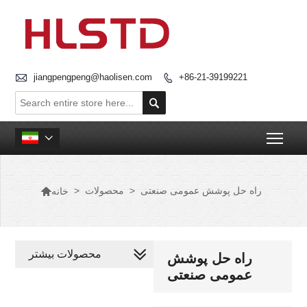

jiangpengpeng@haolisen.com
+86-21-39199221


Togg


راه حل پوشش عمومی صنعتی
>
محصولات
>
خانه
محصولات بیشتر
راه حل پوشش
عمومی صنعتی