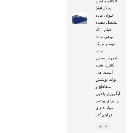
آلکنامید اوره
(AAU) به
عنوان ماده
تشکیل دهنده
فیلم ، که
نوعی ماده
نانومتر و یک
ماده
پلیمریزاسیون
کنترل شده
است. می
تواند پوشش
متقاطع و
آبگریزی بالایی
را برای بیشتر
مواد فلزی
فراهم کند.
کانتینر