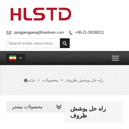

jiangpengpeng@haolisen.com
+86-21-39199221


Togg


راه حل پوشش ظروف
>
محصولات
>
خانه
محصولات بیشتر
راه حل پوشش
ظروف