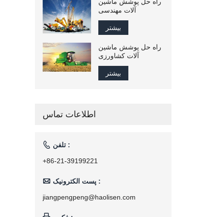
راه حل پوشش ماشین
آلات مهندسی
بیشتر
راه حل پوشش ماشین
آلات کشاورزی
بیشتر
اطلاعات تماس

تلفن :
+86-21-39199221

پست الکترونیک :
jiangpengpeng@haolisen.com