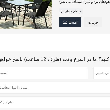
مبلمان فضای باز

جزئیات
Email
 اسرع وقت (ظرف 12 ساعت) پاسخ خواهیم داد