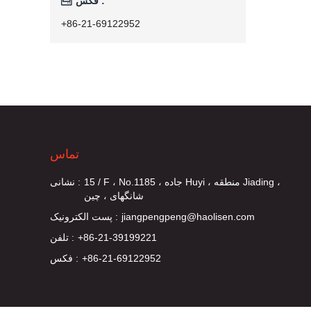

فکس :
+86-21-69122952
تماس
15 / F ، No.1185 ، جاده Huyi ، منطقه Jiading ،
نشانی :
شانگهای ، چین
jiangpengpeng@haolisen.com
پست الکترونیک :
+86-21-39199221
تلفن :
+86-21-69122952
فکس :