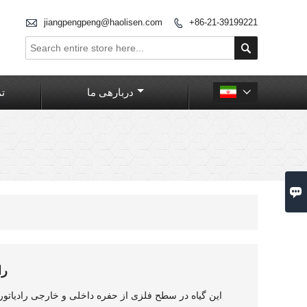

jiangpengpeng@haolisen.com
+86-21-39199221


دربارهی ما
تم


را
این گیاه در سطح فلزی از حفره داخلی و خارجی رادیاتورها 