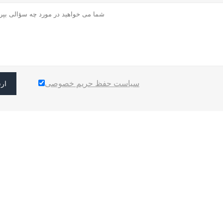
سیاست حفظ حریم خصوصی
ار