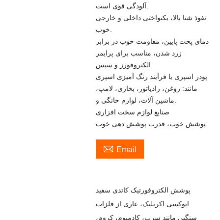
آلودگی قوی است.
نفوذ شنا بالا، یکنواختی داخلی و خارجی
خوب.
دمای پخت پایین، مقاومت خوب در برابر
زرد شدن، مناسب برای پرایمر
الکتروفورز و سپس.
پودر اسپری یا فرآیند رنگ آمیزی اسپری
مانند: روغن، رادیاتور، بخاری، لامپ،
ماشین آلات، لوازم خانگی و.
صنایع لوازم سخت افزاری
پوشش خوب، قدرت پوشش دهی خوب.

Email
پوشش الکتروفورتیک کاتدی سفید
اپوکسی اکریلیک، عاری از فلزات
سنگین مانند سرب، کادمیوم، کروم،