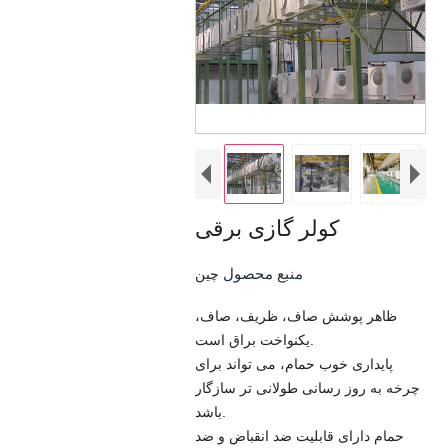
کولر گازی برقی
منبع محصول
چین
ظاهر پوشش صاف، ظریف، صاف،
یکنواخت براق است.
پایداری خوب حمام، می تواند برای
چرخه به روز رسانی طولانی تر سازگار
باشد.
حمام دارای قابلیت ضد انقباض و ضد