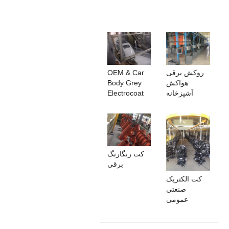
روکش برقی
OEM & Car
هواکش
Body Grey
آشپزخانه
Electrocoat
کت رنگارنگ
برقی
کت الکتریک
صنعتی
عمومی