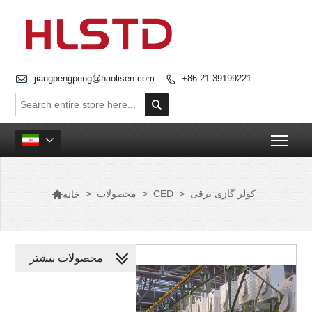

jiangpengpeng@haolisen.com
+86-21-39199221


Togg


کولر گازی برقی
>
CED
>
محصولات
>
خانه
محصولات بیشتر