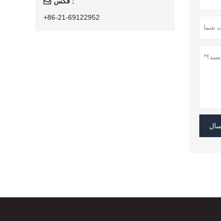

فکس :
+86-21-69122952
سال