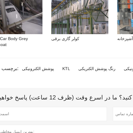
شپزخانه
کولر گازی برقی
Car Body Grey
coat
برچسب محصولات:
نیکی
رنگ پوشش الکتریکی
KTL
پوشش الکترونیکی
 اسرع وقت (ظرف 12 ساعت) پاسخ خواهیم داد