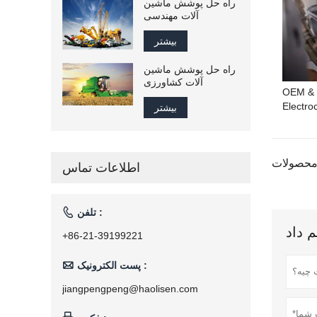
راه حل پوشش ماشین
آلات مهندسی
بیشتر
راه حل پوشش ماشین
آلات کشاورزی
OEM & 
Electro
بیشتر
اطلاعات تماس

تلفن :
+86-21-39199221

پست الکترونیک :
jiangpengpeng@haolisen.com