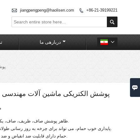

jiangpengpeng@haolisen.com
+86-21-39199221


دربارهی ما
تم

پوش

پوشش الکتریکی ماشین آلات مهندسی 
م
ظاهر پوشش صاف، ظریف، صاف، یکنواخت براق است.
پایداری خوب حمام، می تواند برای چرخه به روز رسانی طولانی تر سازگار باشد.
حمام دارای قابلیت ضد انقباض و ضد آلودگی قوی است.