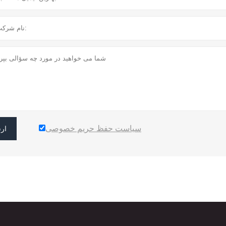
سیاست حفظ حریم خصوصی
ار