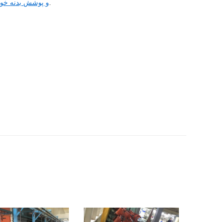
،و غیره.
راه حل OEM و پوشش بدنه خ